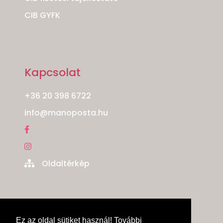
CIB GYFK
Kapcsolat
+36 20 398 6722
info@manoposta.hu
Oldaltérkép
Ez az oldal sütiket használ! További