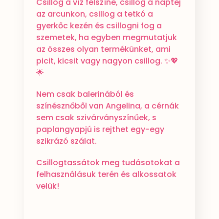
Csillog a víz felszíne, csillog a naptej
az arcunkon, csillog a tetkó a
gyerkőc kezén és csillogni fog a
szemetek, ha egyben megmutatjuk
az összes olyan termékünket, ami
picit, kicsit vagy nagyon csillog. ✨💖
🌟
Nem csak balerinából és
színésznőből van Angelina, a cérnák
sem csak szivárványszínűek, s
paplangyapjú is rejthet egy-egy
szikrázó szálat.
Csillogtassátok meg tudásotokat a
felhasználásuk terén és alkossatok
velük!