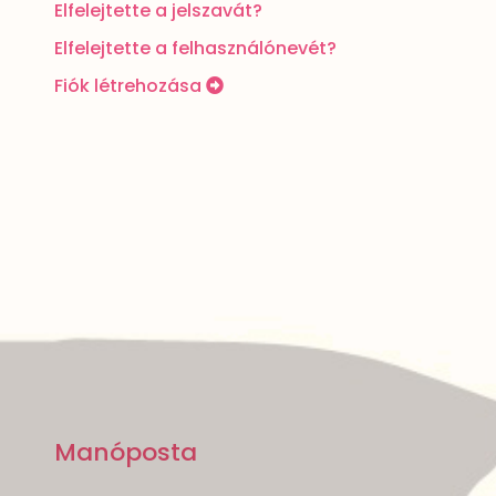
Elfelejtette a jelszavát?
Elfelejtette a felhasználónevét?
Fiók létrehozása
Manóposta