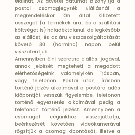
elállhat
. Az átvétel dátumát bizonyítja a
postai csomagjegyzék. Elállásnál a
megrendeléskor Ön által kifizetett
összeget (a termékek árát és a szállítási
költséget is) haladéktalanul, de legkésőbb
az elállást, és az áru visszaszolgáltatását
követő 30 (harminc) napon belül
visszatérítjük.
Amennyiben élni szeretne elállási jogával,
annak jelzését megteheti a megadott
elérhetőségeink valamelyikén írásban,
vagy telefonon. Postai úton, írásban
történő jelzés alkalmával a postára adás
időpontját vesszük figyelembe, telefonon
történő egyeztetés alkalmával pedig a
telefonon történő jelzést. Amennyiben a
csomagot cégünkhöz visszajuttatja,
beérkezését követően videókamerával
rögzítjük a csomag kibontását, illetve a