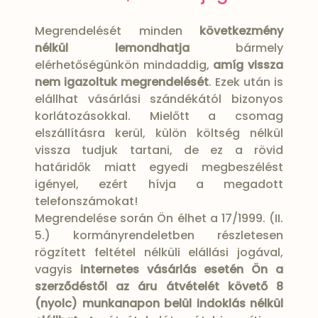
Megrendelését minden
következmény
nélkül lemondhatja
bármely
elérhetőségünkön mindaddig,
amíg vissza
nem igazoltuk megrendelését
. Ezek után is
elállhat vásárlási szándékától bizonyos
korlátozásokkal. Mielőtt a csomag
elszállításra kerül, külön költség nélkül
vissza tudjuk tartani, de ez a rövid
határidők miatt egyedi megbeszélést
igényel, ezért hívja a megadott
telefonszámokat!
Megrendelése során Ön élhet a 17/1999. (II.
5.) kormányrendeletben részletesen
rögzített feltétel nélküli elállási jogával,
vagyis
internetes vásárlás esetén Ön a
szerződéstől az áru átvételét követő 8
(nyolc) munkanapon belül indoklás nélkül