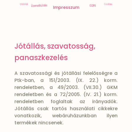
Szavatosság
Szállítás
ÁSZF
CIB
Cookies
Oldalak
Üzenetküldés
GDPR
Impresszum
Jótállás, szavatosság,
panaszkezelés
A szavatossági és jótállási felelősségre a
Ptk-ban, a 151/2003. (IX. 22.) korm.
rendeletben, a 49/2003. (VII.30.) GKM
rendeletben és a 72/2005. (IV. 21.) korm.
rendeletben foglaltak az irányadók.
Jótállás csak tartós használati cikkekre
vonatkozik, webáruházunkban ilyen
termékek nincsenek.