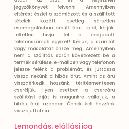
átadni az árut, és a helyszínen
jegyzőkönyvet felvenni. Amennyiben
eltérést észlel a számlázott és a szállított
tételek között, esetleg sértetlen
csomagolásban sérült árut talál, kérjük,
feltétlen hívja fel a megadott
telefonszámok egyikét! Kérjük, a számlát
vagy másolatát őrizze meg! Amennyiben
nem a szállítás során következett be a
termék sérülése, e-mailben vagy telefonon
jelezze felénk a problémát, és juttassa
vissza nekünk a hibás árut. Amint az áru
visszaérkezik hozzánk, térítésmentesen
cseréljük. Ilyen esetben a csereáru
szállítási díját is magunkra vállaljuk, a
hibás árut azonban Önnek kell hozzánk
visszajuttatnia.
Lemondás, elállási jog