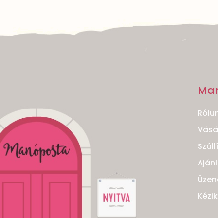
Ma
Rólu
Vásár
Száll
Ajánl
Üzen
Kézi