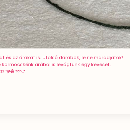
at és az árakat is. Utolsó darabok, le ne maradjatok!
le körmöcskénk árából is levágtunk egy keveset.
tt! 🩶🧶➿💚