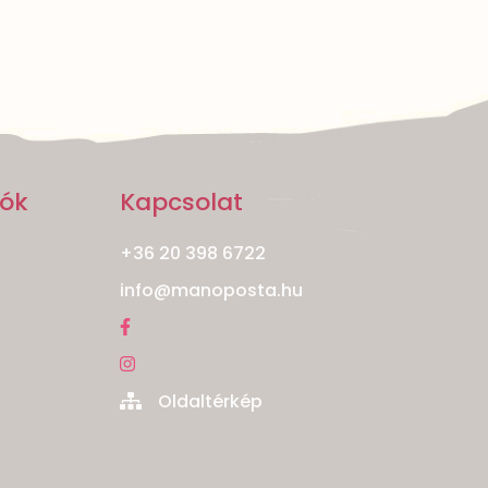
iók
Kapcsolat
+36 20 398 6722
info@manoposta.hu
Oldaltérkép