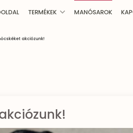
ŐOLDAL
TERMÉKEK
MANÓSAROK
KAP
öcskéket akciózunk!
akciózunk!