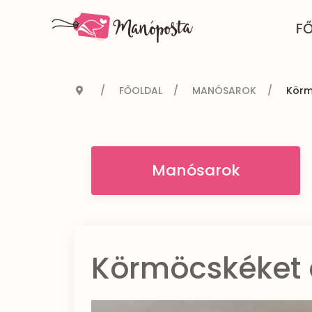
F
FŐOLDAL
MANÓSAROK
Körm
Manósarok
Körmöcskéket 