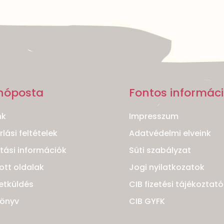
nóposta
Fontos informác
nk
Impresszum
lási feltételek
Adatvédelmi elveink
ítási információk
Süti szabályzat
ott oldalak
Jogi nyilatkozatok
etküldés
CIB fizetési tájékoztató
könyv
CIB GYFK